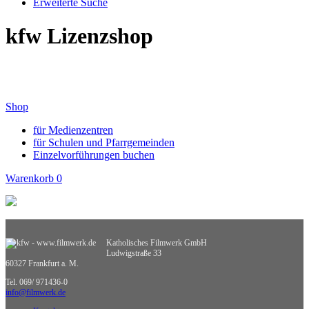
Erweiterte Suche
kfw Lizenzshop
Shop
für Medienzentren
für Schulen und Pfarrgemeinden
Einzelvorführungen buchen
Warenkorb
0
Katholisches Filmwerk GmbH
Ludwigstraße 33
60327 Frankfurt a. M.
Tel. 069/ 971436-0
info@filmwerk.de